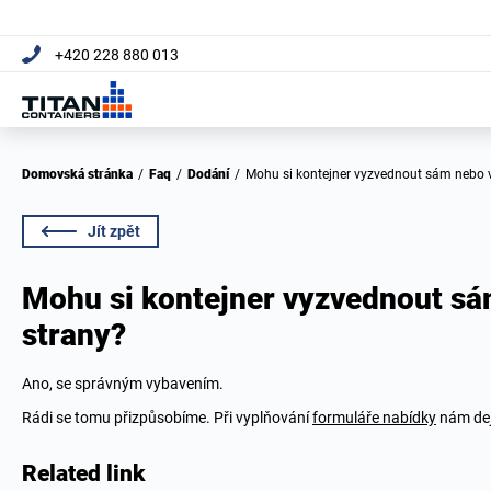
+420 228 880 013
Domovská stránka
/
Faq
/
Dodání
/
Mohu si kontejner vyzvednout sám nebo v
Jít zpět
Mohu si kontejner vyzvednout sám
strany?
Ano, se správným vybavením.
Rádi se tomu přizpůsobíme. Při vyplňování
formuláře nabídky
nám dej
Related link