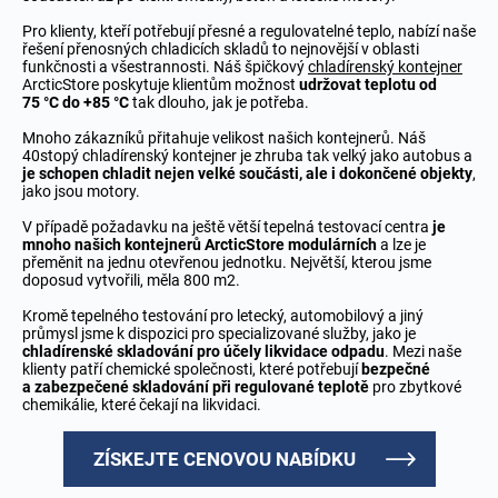
Pro klienty, kteří potřebují přesné a regulovatelné teplo, nabízí naše
řešení přenosných chladicích skladů to nejnovější v oblasti
funkčnosti a všestrannosti. Náš špičkový
chladírenský kontejner
ArcticStore poskytuje klientům možnost
udržovat teplotu od
75 °C do +85 °C
tak dlouho, jak je potřeba.
Mnoho zákazníků přitahuje velikost našich kontejnerů. Náš
40stopý chladírenský kontejner je zhruba tak velký jako autobus a
je schopen chladit nejen velké součásti, ale i dokončené objekty
,
jako jsou motory.
V případě požadavku na ještě větší tepelná testovací centra
je
mnoho našich kontejnerů ArcticStore modulárních
a lze je
přeměnit na jednu otevřenou jednotku. Největší, kterou jsme
doposud vytvořili, měla 800 m2.
Kromě tepelného testování pro letecký, automobilový a jiný
průmysl jsme k dispozici pro specializované služby, jako je
chladírenské skladování pro účely likvidace odpadu
. Mezi naše
klienty patří chemické společnosti, které potřebují
bezpečné
a zabezpečené skladování při regulované teplotě
pro zbytkové
chemikálie, které čekají na likvidaci.
ZÍSKEJTE CENOVOU NABÍDKU