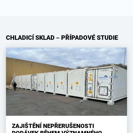
CHLADICÍ SKLAD – PŘÍPADOVÉ STUDIE
ZAJIŠTĚNÍ NEPŘERUŠENOSTI
DODÁVEK BĚHEM VÝZNAMNÉHO