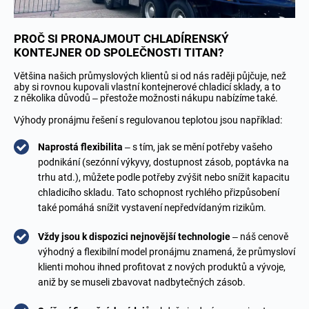
PROČ SI PRONAJMOUT CHLADÍRENSKÝ
KONTEJNER OD SPOLEČNOSTI TITAN?
Většina našich průmyslových klientů si od nás raději půjčuje, než
aby si rovnou kupovali vlastní kontejnerové chladicí sklady, a to
z několika důvodů – přestože možnosti nákupu nabízíme také.
Výhody pronájmu řešení s regulovanou teplotou jsou například:
Naprostá flexibilita
– s tím, jak se mění potřeby vašeho
podnikání (sezónní výkyvy, dostupnost zásob, poptávka na
trhu atd.), můžete podle potřeby zvýšit nebo snížit kapacitu
chladicího skladu. Tato schopnost rychlého přizpůsobení
také pomáhá snížit vystavení nepředvídaným rizikům.
Vždy jsou k dispozici nejnovější technologie
– náš cenově
výhodný a flexibilní model pronájmu znamená, že průmysloví
klienti mohou ihned profitovat z nových produktů a vývoje,
aniž by se museli zbavovat nadbytečných zásob.