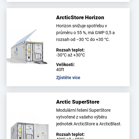
ArcticStore Horizon
Horizon snižuje spotřebu v
průměru o 55 %, má GWP 0,5 a
rozsah od −30 °C do +30 °C.
Rozsah teplot:
-30°C až +30°C
Velikosti:
40ft
Zjistěte více
Arctic SuperStore
Modulární řešení SuperStore
vytvořené z vašeho výběru
jednotek ArcticStore a ArcticBlast.
Rozsah teplot: