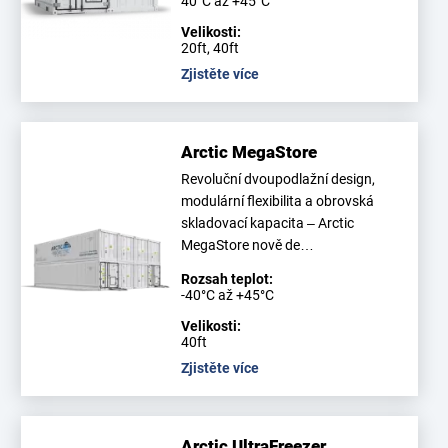
40°C až +45°C
Velikosti:
20ft, 40ft
Zjistěte více
Arctic MegaStore
Revoluční dvoupodlažní design,
modulární flexibilita a obrovská
skladovací kapacita – Arctic
MegaStore nově de…
Rozsah teplot:
-40°C až +45°C
Velikosti:
40ft
Zjistěte více
Arctic UltraFreezer