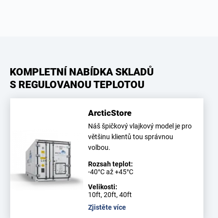
KOMPLETNÍ NABÍDKA SKLADŮ
S REGULOVANOU TEPLOTOU
ArcticStore
Náš špičkový vlajkový model je pro
většinu klientů tou správnou
volbou.
Rozsah teplot:
-40°C až +45°C
Velikosti:
10ft, 20ft, 40ft
Zjistěte více