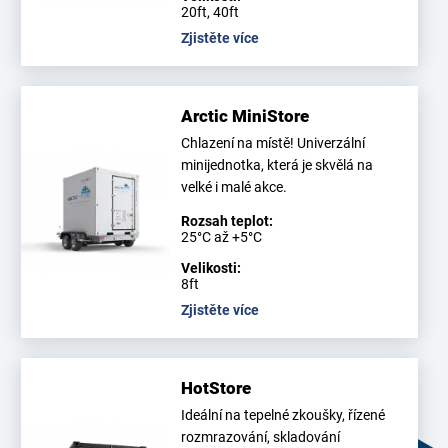
20ft, 40ft
Zjistěte více
Arctic MiniStore
Chlazení na místě! Univerzální
minijednotka, která je skvělá na
velké i malé akce.
Rozsah teplot:
25°C až +5°C
Velikosti:
8ft
Zjistěte více
HotStore
Ideální na tepelné zkoušky, řízené
rozmrazování, skladování