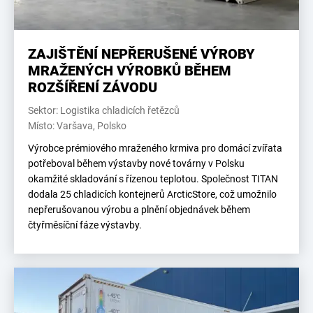
ZAJIŠTĚNÍ NEPŘERUŠENÉ VÝROBY
MRAŽENÝCH VÝROBKŮ BĚHEM
ROZŠÍŘENÍ ZÁVODU
Sektor: Logistika chladicích řetězců
Místo: Varšava, Polsko
Výrobce prémiového mraženého krmiva pro domácí zvířata
potřeboval během výstavby nové továrny v Polsku
okamžité skladování s řízenou teplotou. Společnost TITAN
dodala 25 chladicích kontejnerů ArcticStore, což umožnilo
nepřerušovanou výrobu a plnění objednávek během
čtyřměsíční fáze výstavby.