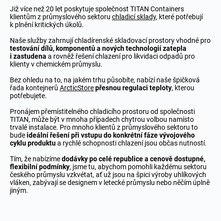
Již více než 20 let poskytuje společnost TITAN Containers
klientům z průmyslového sektoru
chladicí sklady
, které potřebují
k plnění kritických úkolů.
Naše služby zahrnují chladírenské skladovací prostory vhodné pro
testování dílů, komponentů a nových technologií zatepla
i zastudena
a rovněž řešení chlazení pro likvidaci odpadů pro
klienty v chemickém průmyslu.
Bez ohledu na to, na jakém trhu působíte, nabízí naše špičková
řada kontejnerů
ArcticStore
přesnou regulaci teploty
, kterou
potřebujete.
Pronájem přemístitelného chladicího prostoru od společnosti
TITAN, může být v mnoha případech chytrou volbou namísto
trvalé instalace. Pro mnoho klientů z průmyslového sektoru to
bude
ideální řešení při vstupu do konkrétní fáze vývojového
cyklu produktu
a rychlé schopnosti chlazení jsou občas nutností.
Tím, že nabízíme
dodávky po celé republice a cenově dostupné,
flexibilní podmínky
, jsme tu, abychom pomohli každému sektoru
českého průmyslu vzkvétat, ať už jsou na špici výroby uhlíkových
vláken, zabývají se designem v letecké průmyslu nebo něčím úplně
jiným.