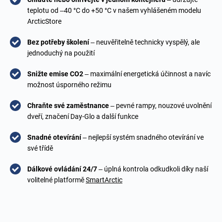
teplotu od –40 °C do +50 °C v našem vyhlášeném modelu
ArcticStore
Bez potřeby školení
– neuvěřitelně technicky vyspělý, ale
jednoduchý na použití
Snižte emise CO2
– maximální energetická účinnost a navíc
možnost úsporného režimu
Chraňte své zaměstnance
– pevné rampy, nouzové uvolnění
dveří, značení Day-Glo a další funkce
Snadné otevírání
– nejlepší systém snadného otevírání ve
své třídě
Dálkové ovládání 24/7
– úplná kontrola odkudkoli díky naší
volitelné platformě
SmartArctic