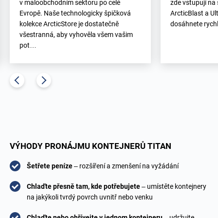
v maloobchodním sektoru po celé
zde vstupují na
Evropě. Naše technologicky špičková
ArcticBlast a Ul
kolekce ArcticStore je dostatečně
dosáhnete rychl
všestranná, aby vyhověla všem vašim
pot…
VÝHODY PRONÁJMU KONTEJNERŮ TITAN
Šetřete peníze
– rozšíření a zmenšení na vyžádání
Chlaďte přesně tam, kde potřebujete
– umístěte kontejnery
na jakýkoli tvrdý povrch uvnitř nebo venku
Chlaďte nebo ohřívejte v jednom kontejneru
– udržujte