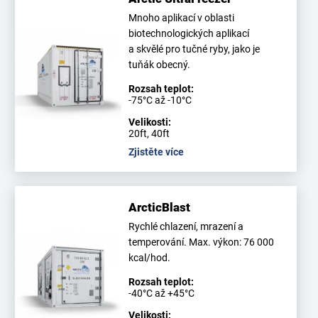
Mnoho aplikací v oblasti
biotechnologických aplikací
a skvělé pro tučné ryby, jako je
tuňák obecný.
Rozsah teplot:
-75°C až -10°C
Velikosti:
20ft, 40ft
Zjistěte více
ArcticBlast
Rychlé chlazení, mrazení a
temperování. Max. výkon: 76 000
kcal/hod.
Rozsah teplot:
-40°C až +45°C
Velikosti: