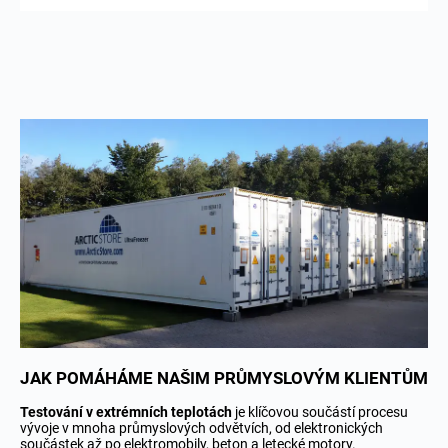
JAK POMÁHÁME NAŠIM PRŮMYSLOVÝM KLIENTŮM
Testování v extrémních teplotách
je klíčovou součástí procesu
vývoje v mnoha průmyslových odvětvích, od elektronických
součástek až po elektromobily, beton a letecké motory.