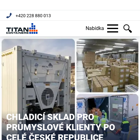
+420 228 880 013
Nabídka
CHLADICÍ SKLAD PRO
PRŮMYSLOVÉ KLIENTY PO
CELÉ ČESKÉ REPUBLICE