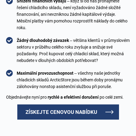
Snížení finančních výdajů
– když si od nás pronajmete
řešení chladicího skladu, není vyžadováno žádné složité
financování, ani nevzniknou žádné kapitálové výdaje.
Měsíční platby vám pomohou rozprostřít náklady do celého
roku.
Žádný dlouhodobý závazek
– většina klientů v průmyslovém
sektoru v průběhu celého roku zvyšuje a snižuje své
požadavky. Proč kupovat celý chladicí sklad, který možná
nebudete v dlouhých obdobích potřebovat?
Maximální provozuschopnost
– všechny naše jednotky
chladicích skladů ArcticStore jsou během doby pronájmu
zálohovány nonstop asistenční službou při poruše.
Objednávejte nyní pro
rychlé a efektivní doručení
po celé zemi.
ZÍSKEJTE CENOVOU NABÍDKU