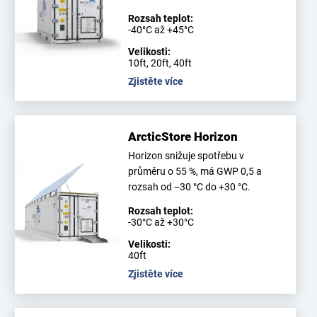
Rozsah teplot:
-40°C až +45°C
Velikosti:
10ft, 20ft, 40ft
Zjistěte více
ArcticStore Horizon
Horizon snižuje spotřebu v
průměru o 55 %, má GWP 0,5 a
rozsah od −30 °C do +30 °C.
Rozsah teplot:
-30°C až +30°C
Velikosti:
40ft
Zjistěte více