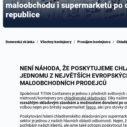
maloobchodu i supermarketů po 
republice
Domovská stránka
/
Všechny kontejnery
/
Pronájem kontejneru
/
Chlad
NENÍ NÁHODA, ŽE POSKYTUJEME CHL
JEDNOMU Z NEJVĚTŠÍCH EVROPSKÝC
MALOOBCHODNÍCH PRODEJCŮ
Společnost TITAN Containers je jednou z předních světových 
místnosti/kontejnery pro
chladírenské skladování
. Díky naši
rozsáhlým skladovým zásobám a možnostem doručení po c
volbou nejen pro britský supermarket
Tesco,
ale i pro stovky d
Poskytování řešení chladírenského skladování pro supermark
sektor je jednou z našich hlavních oblastí odbornosti. Nejen,
potřebám našich klientů, ale jsme také schopni poskytnout řa