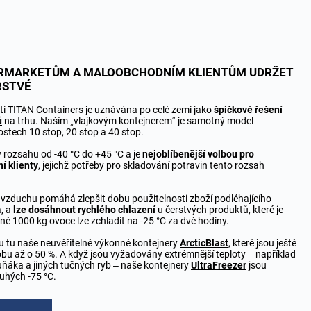
RMARKETŮM A MALOOBCHODNÍM KLIENTŮM UDRŽET
RSTVÉ
ti TITAN Containers je uznávána po celé zemi jako
špičkové řešení
ů
na trhu. Naším „vlajkovým kontejnerem“ je samotný model
kostech 10 stop, 20 stop a 40 stop.
 rozsahu od -40 °C do +45 °C a je
nejoblíbenější volbou pro
í klienty
, jejichž potřeby pro skladování potravin tento rozsah
zduchu pomáhá zlepšit dobu použitelnosti zboží podléhajícího
a, a
lze dosáhnout rychlého chlazení
u čerstvých produktů, které je
žně 1000 kg ovoce lze zchladit na -25 °C za dvě hodiny.
sou tu naše neuvěřitelně výkonné kontejnery
ArcticBlast
, které jsou ještě
dobu až o 50 %. A když jsou vyžadovány extrémnější teploty – například
ňáka a jiných tučných ryb – naše kontejnery
UltraFreezer
jsou
uhých -75 °C.