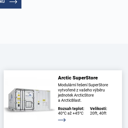
DKU
Arctic SuperStore
Modulární řešení SuperStore
vytvořené z vašeho výběru
jednotek ArcticStore
a ArcticBlast.
Rozsah teplot:
Velikosti:
40°C až +45°C
20ft, 40ft
Zjistěte více