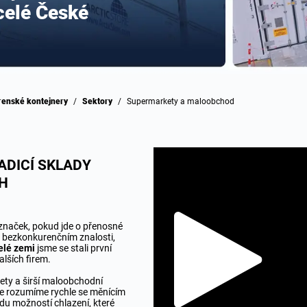
celé České
írenské kontejnery
/
Sektory
/
Supermarkety a maloobchod
ADICÍ SKLADY
H
značek, pokud jde o přenosné
m bezkonkurenčním znalosti,
elé zemi
jsme se stali první
alších firem.
ety a širší maloobchodní
 že rozumíme rychle se měnícím
du možností chlazení, které