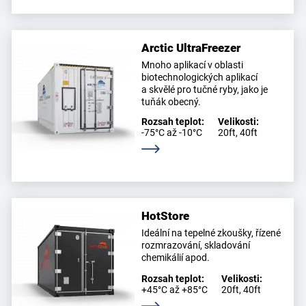
Arctic UltraFreezer
Mnoho aplikací v oblasti
biotechnologických aplikací
a skvělé pro tučné ryby, jako je
tuňák obecný.
Rozsah teplot:
Velikosti:
-75°C až -10°C
20ft, 40ft
Zjistěte více
HotStore
Ideální na tepelné zkoušky, řízené
rozmrazování, skladování
chemikálií apod.
Rozsah teplot:
Velikosti:
+45°C až +85°C
20ft, 40ft
Zjistěte více