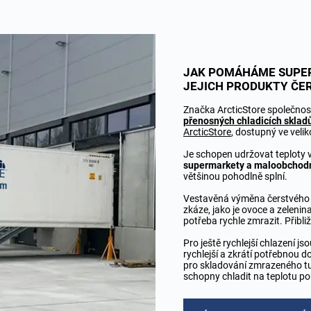
JAK POMÁHÁME SUPE
JEJICH PRODUKTY ČE
Značka ArcticStore společnos
přenosných chladicích sklad
ArcticStore
, dostupný ve veli
Je schopen udržovat teploty v
supermarkety a maloobchodn
většinou pohodlně splní.
Vestavěná výměna čerstvého v
zkáze, jako je ovoce a zelenin
potřeba rychle zmrazit. Přibli
Pro ještě rychlejší chlazení j
rychlejší a zkrátí potřebnou 
pro skladování zmrazeného tu
schopny chladit na teplotu po