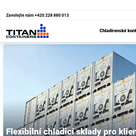
Zavolejte nám
+420 228 880 013
Chladírenské kon
Flexibilní chladicí sklady pro klie