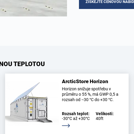
ZÍSKEJTE CENOVOU NABÍ
ANOU TEPLOTOU
ArcticStore Horizon
Horizon snižuje spotřebu v
průměru o 55 %, má GWP 0,5 a
rozsah od −30 °C do +30 °C.
Rozsah teplot:
Velikosti:
-30°C až +30°C
40ft
Zjistěte více