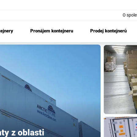
O spole
tejnery
Pronájem kontejneru
Prodej kontejnerů
nty z oblasti