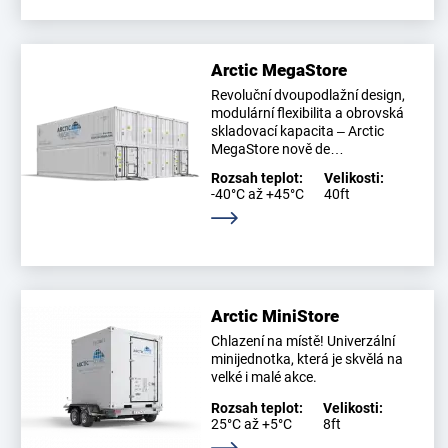
Arctic MegaStore
Revoluční dvoupodlažní design,
modulární flexibilita a obrovská
skladovací kapacita – Arctic
MegaStore nově de…
Rozsah teplot:
Velikosti:
-40°C až +45°C
40ft
Zjistěte více
Arctic MiniStore
Chlazení na místě! Univerzální
minijednotka, která je skvělá na
velké i malé akce.
Rozsah teplot:
Velikosti:
25°C až +5°C
8ft
Zjistěte více