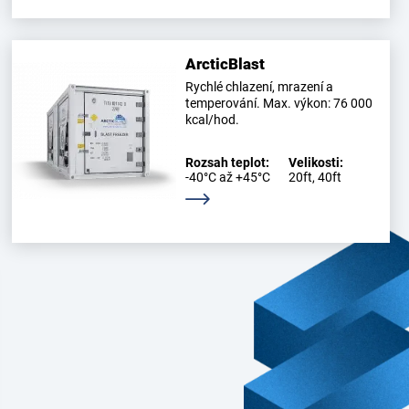
ArcticBlast
Rychlé chlazení, mrazení a
temperování. Max. výkon: 76 000
kcal/hod.
Rozsah teplot:
Velikosti:
-40°C až +45°C
20ft, 40ft
Zjistěte více