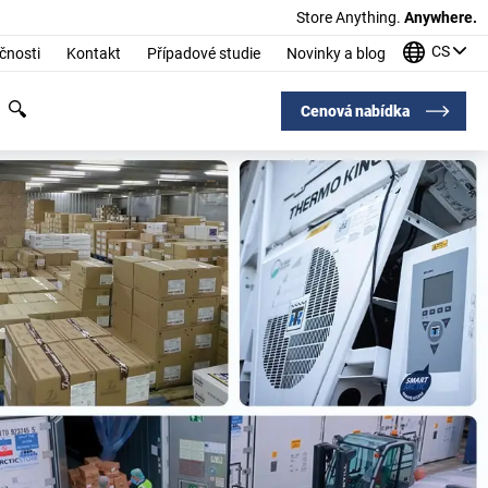
Store Anything.
Anywhere.
CS
čnosti
Kontakt
Případové studie
Novinky a blog
Cenová nabídka