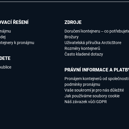
VACÍ ŘEŠENÍ
ZDROJE
onájmu
Doručení kontejneru – co potřebujet
dej
Brožury
ntejnery k pronájmu
Uživatelská příručka ArcticStore
Rozměry kontejnerů
Často kladené dotazy
DETE
publice
PRÁVNÍ INFORMACE A PLATB
Pronájem kontejnerů od společnosti
podmínky pronájmu
Vaše soukromí je pro nás důležité
Jak používáme soubory cookie
Náš závazek vůči GDPR