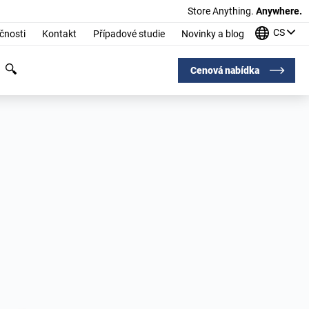
Store Anything.
Anywhere.
CS
čnosti
Kontakt
Případové studie
Novinky a blog
Cenová nabídka