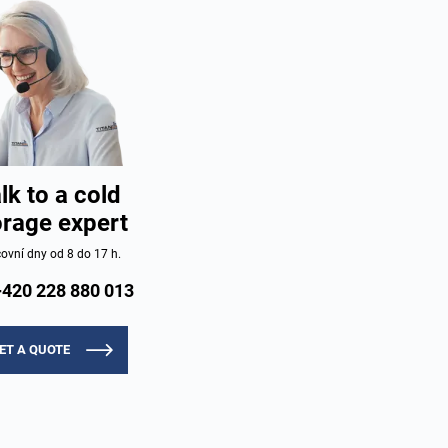
lk to a cold
orage expert
ovní dny od 8 do 17 h.
+420 228 880 013
ET A QUOTE