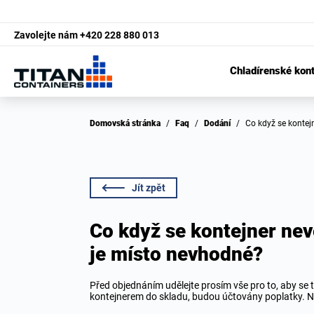
Zavolejte nám
+420 228 880 013
Chladírenské kon
Domovská stránka
/
Faq
/
Dodání
/
Co když se kontej
Jít zpět
Co když se kontejner neve
je místo nevhodné?
Před objednáním udělejte prosím vše pro to, aby se 
kontejnerem do skladu, budou účtovány poplatky. 