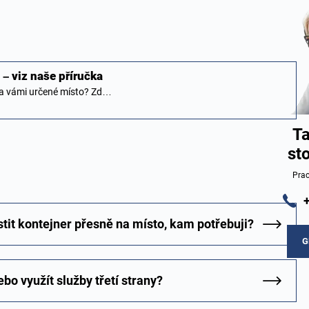
– viz naše příručka
na vámi určené místo? Zd…
Ta
st
Prac
tit kontejner přesně na místo, kam potřebuji?
G
o využít služby třetí strany?