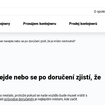
O spole
tejnery
Pronájem kontejneru
Prodej kontejnerů
ner nevejde nebo se po doručení zjistí, že je místo nevhodné?
jde nebo se po doručení zjistí, že
to nestalo, protože pokud se naše vozidlo bude muset vrátit s
Náš
průvodce doručením
je nejlepším místem, kde začít.