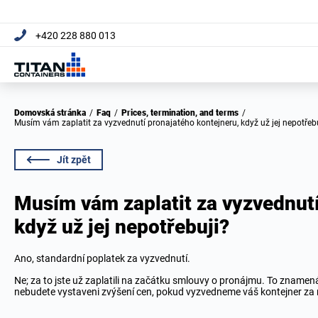
+420 228 880 013
Domovská stránka
/
Faq
/
Prices, termination, and terms
/
Musím vám zaplatit za vyzvednutí pronajatého kontejneru, když už jej nepotřeb
Jít zpět
Musím vám zaplatit za vyzvednutí
když už jej nepotřebuji?
Ano, standardní poplatek za vyzvednutí.
Ne; za to jste už zaplatili na začátku smlouvy o pronájmu. To znamená
nebudete vystaveni zvýšení cen, pokud vyzvedneme váš kontejner za mě