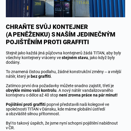
CHRAŇTE SVŮJ KONTEJNER
(A PENĚŽENKU) S NAŠÍM JEDINEČNÝM
POJIŠTĚNÍM PROTI GRAFFITI
Stejně jako každá jiná půjčovna kontejnerů žádá TITAN, aby byly
všechny kontejnery vráceny ve
stejném stavu
, jako když byly
dodány.
To znamená čistou podlahu, žádné konstrukční změny – a vnější
nátěr, který je
bez graffiti
.
Zatímco první dva požadavky můžete snadno zajistit, třetí je
obvykle mimo vaši kontrolu
. A nový nátěr vandalizovaného
kontejneru o délce až 40 stop
není zrovna práce na pár minut!
Pojištění proti graffiti
poprvé představili naši kolegové ve
společnosti TITAN v Dánsku, kde máme globální ústředí
a obzvláště silnou přítomnost.
Byl to takový úspěch, že jsme nyní schopni pojištění nabídnout
v ČR.