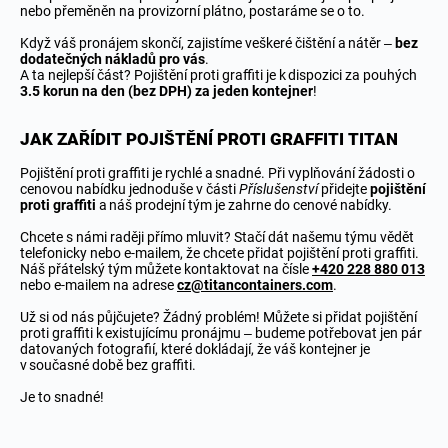
nebo přeměněn na provizorní plátno, postaráme se o to.
Když váš pronájem skončí, zajistíme veškeré čištění a nátěr –
bez
dodatečných nákladů pro vás
.
A ta nejlepší část? Pojištění proti graffiti je k dispozici za pouhých
3.5 korun na den (bez DPH) za jeden kontejner
!
JAK ZAŘÍDIT POJIŠTĚNÍ PROTI GRAFFITI TITAN
Pojištění proti graffiti je rychlé a snadné. Při vyplňování žádosti o
cenovou nabídku jednoduše v části
Příslušenství
přidejte
pojištění
proti graffiti
a náš prodejní tým je zahrne do cenové nabídky.
Chcete s námi raději přímo mluvit? Stačí dát našemu týmu vědět
telefonicky nebo e-mailem, že chcete přidat pojištění proti graffiti.
Náš přátelský tým můžete kontaktovat na čísle
+420 228 880 013
nebo e-mailem na adrese
cz@titancontainers.com
.
Už si od nás půjčujete? Žádný problém! Můžete si přidat pojištění
proti graffiti k existujícímu pronájmu – budeme potřebovat jen pár
datovaných fotografií, které dokládají, že váš kontejner je
v současné době bez graffiti.
Je to snadné!