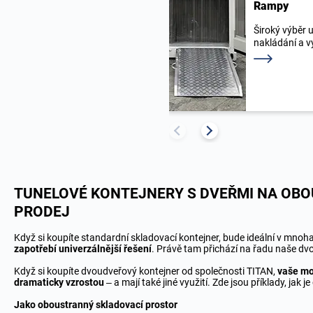
Rampy
Široký výběr 
nakládání a v
Přečtěte si v
TUNELOVÉ KONTEJNERY S DVEŘMI NA OBO
PRODEJ
Když si koupíte
standardní skladovací kontejner
, bude ideální v mnoh
zapotřebí univerzálnější řešení
. Právě tam přichází na řadu naše dv
Když si koupíte dvoudveřový kontejner od společnosti TITAN,
vaše mo
dramaticky vzrostou
– a mají také jiné využití. Zde jsou příklady, jak j
Jako oboustranný skladovací prostor