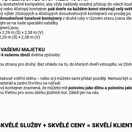
sou dostatečně kompaktní, aby vždy nabízely snadný přístup do všech kou
pý nebo 40stopý kontejner,
pak dveře na každém konci otevírají celý svě
ký výběr 20stopých a 40stopých dvoudveřových kontejnerů na prodej po c
dvoudveřové
tunelové kontejnery
z druhé ruky v různém stavu (cena dle 
ejte se na naše
speciální nabídky
.
nerů jsou:
 2,29 m (Š) × 2,38 m (V)
,29 m (Š) × 2,38 m (V)
K VAŠEMU MAJETKU
up k vašemu zboží
dvěma způsoby:
ou stranu pro druhý. Bez ohledu na to, do kterých dveří vstoupíte, ve 20s
ovat vnitřní stěnu – nebo si ji můžete sami přidat později. Nemusí být u
teriál a zadní čtvrtinu na nářadí.
ový kontejner znamená, že můžete mít
polovinu jako dílnu a polovinu jak
u třetinu pro svou sbírku jízdních kol. Záleží jen na vás.
SKVĚLÉ SLUŽBY + SKVĚLÉ CENY = SKVĚLÍ KLIENT