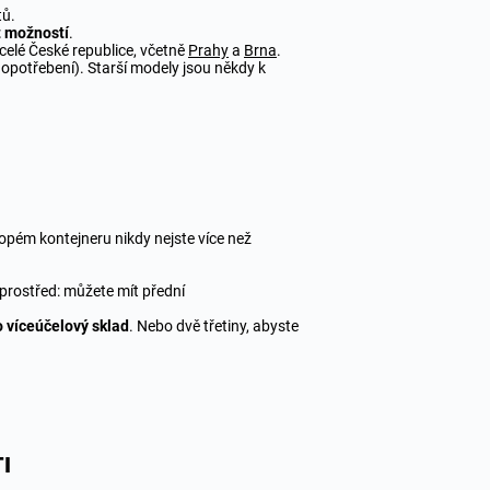
tů.
t možností
.
elé České republice, včetně
Prahy
a
Brna
.
opotřebení). Starší modely jsou někdy k
topém kontejneru nikdy nejste více než
prostřed: můžete mít přední
o víceúčelový sklad
. Nebo dvě třetiny, abyste
I