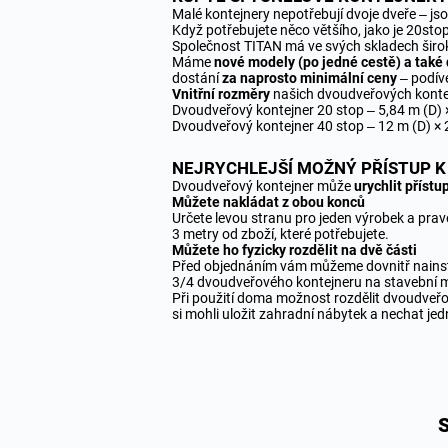
Malé kontejnery nepotřebují dvoje dveře – j
Když potřebujete něco většího, jako je 20sto
Společnost TITAN má ve svých skladech širo
Máme
nové modely (po jedné cestě) a také
dostání
za naprosto minimální ceny
– podív
Vnitřní rozměry
našich dvoudveřových kontej
Dvoudveřový kontejner 20 stop – 5,84 m (D) ×
Dvoudveřový kontejner 40 stop – 12 m (D) × 2
NEJRYCHLEJŠÍ MOŽNÝ PŘÍSTUP 
Dvoudveřový kontejner může
urychlit příst
Můžete nakládat z obou konců
Určete levou stranu pro jeden výrobek a prav
3 metry od zboží, které potřebujete.
Můžete ho fyzicky rozdělit na dvě části
Před objednáním vám můžeme dovnitř nainstal
3/4 dvoudveřového kontejneru na stavební ma
Při použití doma možnost rozdělit dvoudveř
si mohli uložit zahradní nábytek a nechat jedn