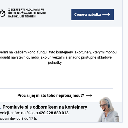
ZÍSKEJTE RYCHLOU, NA MÍRU
ŠITOU, NEZÁVAZNOU CENOVOU
Cenová nabídka
NABÍDKU JEŠTĚ DNES!
veřmi na každém konci fungují tyto kontejnery jako tunely, kterými mohou
proudit návštěvníci, nebo jako univerzální a snadno přístupné skladové
jednotky.
Proč si jej místo toho nepronajmout?
Promluvte si s odborníkem na kontejnery
volejte nám na číslo:
+420 228 880 013
acovní dny od 8 do 17 h.