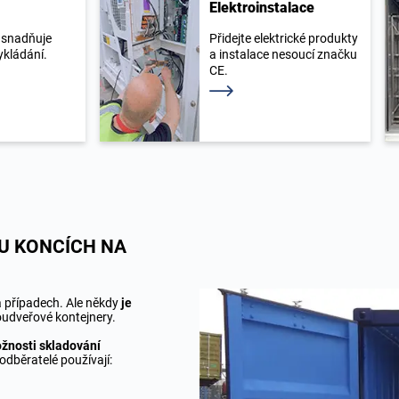
Elektroinstalace
usnadňuje
Přidejte elektrické produkty
ykládání.
a instalace nesoucí značku
CE.
íce
Přečtěte si více
U KONCÍCH NA
a případech. Ale někdy
je
oudveřové kontejnery.
žnosti skladování
e odběratelé používají: