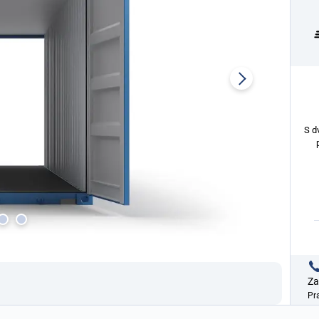
S d
Za
Pr