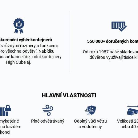
kurenční výběr kontejnerů
550 000+ doručených kon
 s různými rozměry a funkcemi,
ro všechna odvětví. Nabídku
Od roku 1987 naše skladovací
nosné kanceláře, lodní kontejnery
důvěrou využívají tisíce k
High Cube aj.
HLAVNÍ VLASTNOSTI
mykatelné
Plně odvětrávaný
Odolný vůči větru
Velikosti 2
 na každém
a vodotěsný
nebo 40 
konci