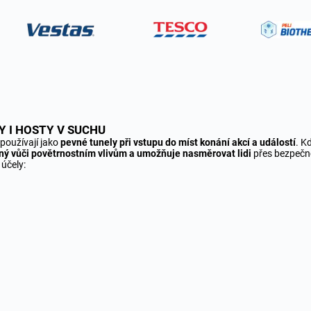
Y I HOSTY V SUCHU
používají jako
pevné tunely při vstupu do míst konání akcí a událostí
. K
dolný vůči povětrnostním vlivům a umožňuje nasměrovat lidi
přes bezpečno
 účely: