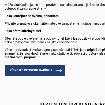
Můžete uskladnit jeden druh produktu na jednu stranu a jiný na druh
vstupovat ze správné strany.
Jako kontejner se dvěma jednotkami
Přidejte přepážku a okamžitě máte dvě samostatné místnosti nebo úl
Jako přemístitelný tunel
Otevřete oboje dveře a máte odolný tunel, který lze použít k vstupu li
nebo pro kontrolu vstupenek na akcích všeho druhu.
Všechny dvoudveřové kontejnery společnosti TITAN jsou
originální
p
znamená, že jsou vhodné nejen jako statické skladovací prostory, ale
mezinárodní přepravu
.
ZÍSKEJTE CENOVOU NABÍDKU
KUPTE SI TUNELOVÉ KONTEJNERY 