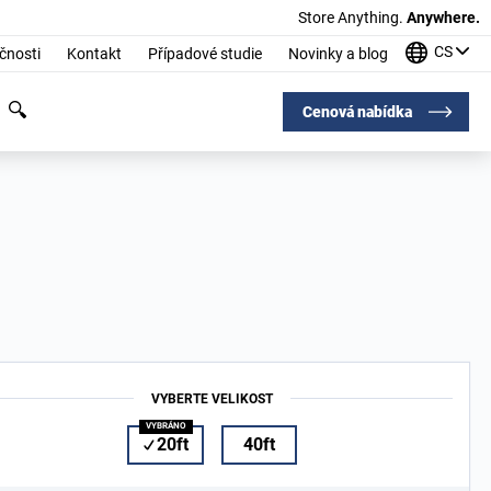
Store Anything.
Anywhere.
CS
čnosti
Kontakt
Případové studie
Novinky a blog
Cenová nabídka
VYBERTE VELIKOST
20ft
40ft