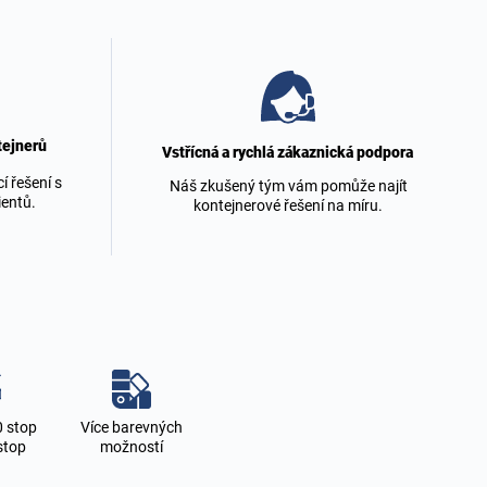
tejnerů
Vstřícná a rychlá zákaznická podpora
 řešení s
Náš zkušený tým vám pomůže najít
lientů.
kontejnerové řešení na míru.
0 stop
Více barevných
stop
možností