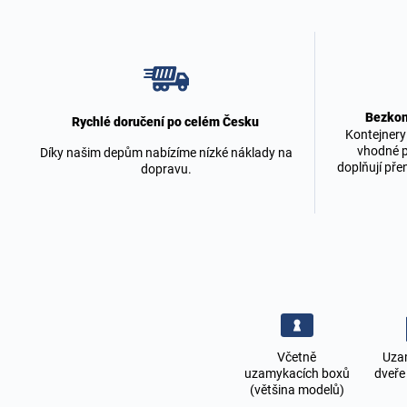
Bezkon
Rychlé doručení po celém Česku
Kontejnery
vhodné p
Díky našim depům nabízíme nízké náklady na
doplňují pře
dopravu.
Včetně
Uza
uzamykacích boxů
dveře
(většina modelů)