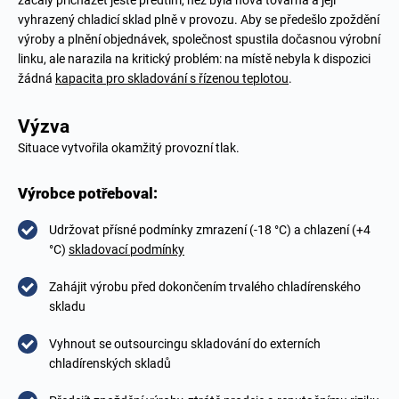
začaly přicházet ještě předtím, než byla nová továrna a její
vyhrazený chladicí sklad plně v provozu. Aby se předešlo zpoždění
výroby a plnění objednávek, společnost spustila dočasnou výrobní
linku, ale narazila na kritický problém: na místě nebyla k dispozici
žádná
kapacita pro skladování s řízenou teplotou
.
Výzva
Situace vytvořila okamžitý provozní tlak.
Výrobce potřeboval:
Udržovat přísné podmínky zmrazení (-18 °C) a chlazení (+4
°C)
skladovací podmínky
Zahájit výrobu před dokončením trvalého chladírenského
skladu
Vyhnout se outsourcingu skladování do externích
chladírenských skladů