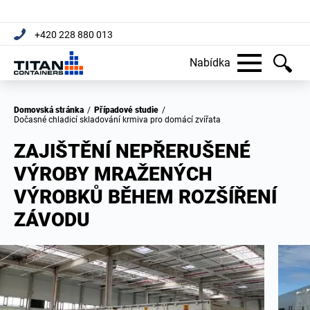
+420 228 880 013
Nabídka
Domovská stránka
/
Případové studie
/
Dočasné chladicí skladování krmiva pro domácí zvířata
ZAJIŠTĚNÍ NEPŘERUŠENÉ
VÝROBY MRAŽENÝCH
VÝROBKŮ BĚHEM ROZŠÍŘENÍ
ZÁVODU