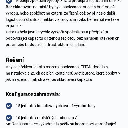
Předejít zpoždění výroby, ztrátě prodeje a reputačnímu riziku
Bez skladování na místě by byla společnost nucena buď odložit
výrobu, nebo spoléhat na externí zařízení, což by přineslo další
logistickou složitost, náklady a provozní riziko během citlivé fáze
expanze.
Priorita byla jasná: rychle vytvořit
spolehlivou a předpisům
odpovídající kapacitu s řízenou teplotou
bez narušení stavebních
prací nebo budoucích infrastrukturních plánů.
Řešení
Aby se překlenula tato mezera, společnost TITAN dodala a
nainstalovala 25
chladicích kontejnerů ArcticStore
, které poskytly
jak mraženou, tak chlazenou skladovací kapacitu.
Konfigurace zahrnovala:
15 jednotek instalovaných uvnitř výrobní haly
10 jednotek umístěných mimo areál
Smíšená instalace vyžadovala pečlivou koordinaci s probíhající