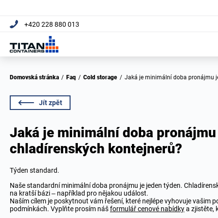
+420 228 880 013
Domovská stránka
/
Faq
/
Cold storage
/
Jaká je minimální doba pronájmu 
Jít zpět
Jaká je minimální doba pronájmu
chladírenských kontejnerů?
Týden standard.
Naše standardní minimální doba pronájmu je jeden týden. Chladírens
na kratší bázi – například pro nějakou událost.
Naším cílem je poskytnout vám řešení, které nejlépe vyhovuje vašim pot
podmínkách. Vyplňte prosím náš
formulář cenové nabídky
a zjistěte,