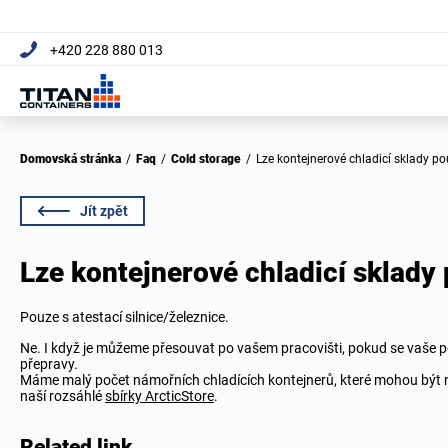
+420 228 880 013
Domovská stránka
/
Faq
/
Cold storage
/
Lze kontejnerové chladicí sklady po
Jít zpět
Lze kontejnerové chladicí sklady 
Pouze s atestací silnice/železnice.
Ne. I když je můžeme přesouvat po vašem pracovišti, pokud se vaše p
přepravy.
Máme malý počet námořních chladících kontejnerů, které mohou být na
naší rozsáhlé
sbírky ArcticStore
.
Related link