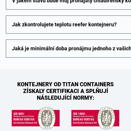
V jakém stavu bude můj pronajatý chladírenský ko
Jak zkontrolujete teplotu reefer kontejneru?
Jaká je minimální doba pronájmu jednoho z vašic
KONTEJNERY OD TITAN CONTAINERS
ZÍSKALY CERTIFIKACI A SPLŇUJÍ
NÁSLEDUJÍCÍ NORMY: