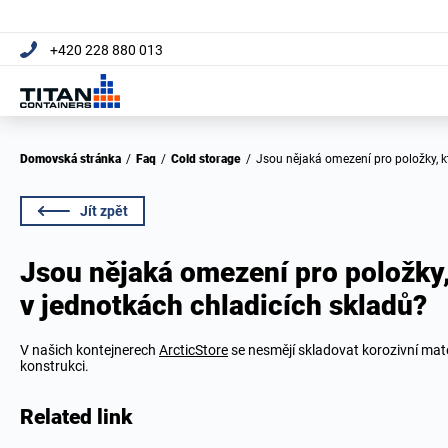
+420 228 880 013
Domovská stránka
/
Faq
/
Cold storage
/
Jsou nějaká omezení pro položky, k
Jít zpět
Jsou nějaká omezení pro položky,
v jednotkách chladicích skladů?
V našich kontejnerech
ArcticStore
se nesmějí skladovat korozivní mater
konstrukci.
Related link