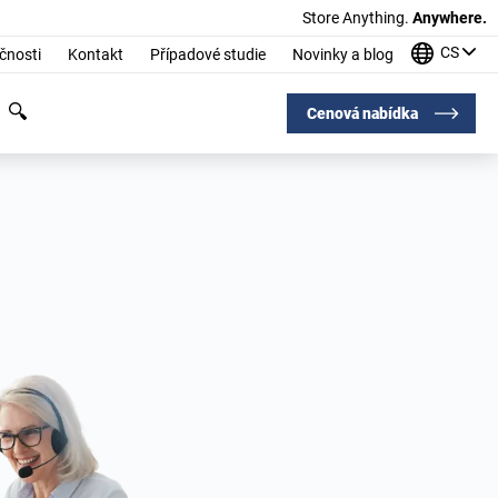
Store Anything.
Anywhere.
CS
čnosti
Kontakt
Případové studie
Novinky a blog
Cenová nabídka