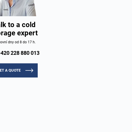
lk to a cold
orage expert
ovní dny od 8 do 17 h.
+420 228 880 013
ET A QUOTE