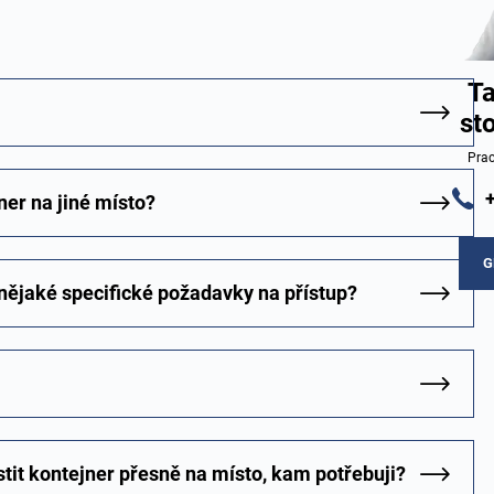
Ta
st
Prac
er na jiné místo?
G
l nějaké specifické požadavky na přístup?
tit kontejner přesně na místo, kam potřebuji?