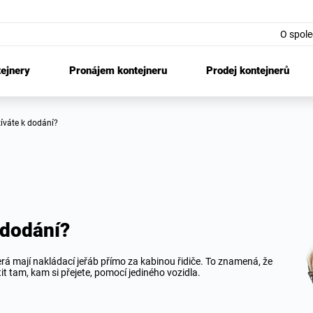
O spole
tejnery
Pronájem kontejneru
Prodej kontejnerů
žíváte k dodání?
 dodání?
rá mají nakládací jeřáb přímo za kabinou řidiče. To znamená, že
it tam, kam si přejete, pomocí jediného vozidla.