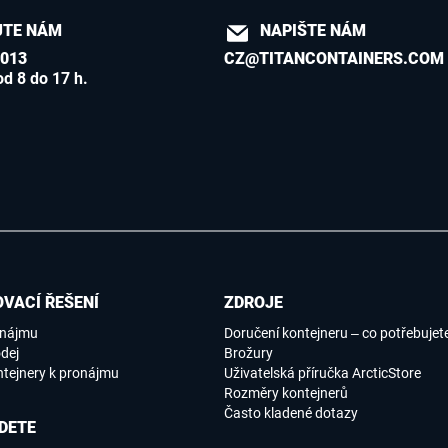
JTE NÁM
NAPIŠTE NÁM
 013
CZ@TITANCONTAINERS.COM
od 8 do 17 h.
VACÍ ŘEŠENÍ
ZDROJE
onájmu
Doručení kontejneru – co potřebujet
dej
Brožury
ntejnery k pronájmu
Uživatelská příručka ArcticStore
Rozměry kontejnerů
Často kladené dotazy
DETE