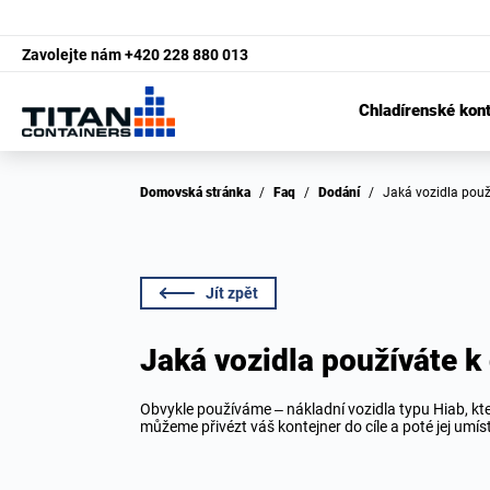
Zavolejte nám
+420 228 880 013
Chladírenské kon
Domovská stránka
/
Faq
/
Dodání
/
Jaká vozidla pou
Jít zpět
Jaká vozidla používáte k
Obvykle používáme – nákladní vozidla typu Hiab, kte
můžeme přivézt váš kontejner do cíle a poté jej umíst