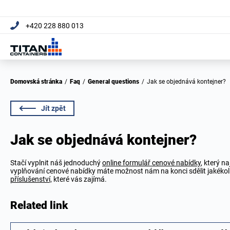
+420 228 880 013
Domovská stránka
/
Faq
/
General questions
/
Jak se objednává kontejner?
Jít zpět
Jak se objednává kontejner?
Stačí vyplnit náš jednoduchý
online formulář cenové nabídky
, který n
vyplňování cenové nabídky máte možnost nám na konci sdělit jakékoli 
příslušenství,
které vás zajímá.
Related link