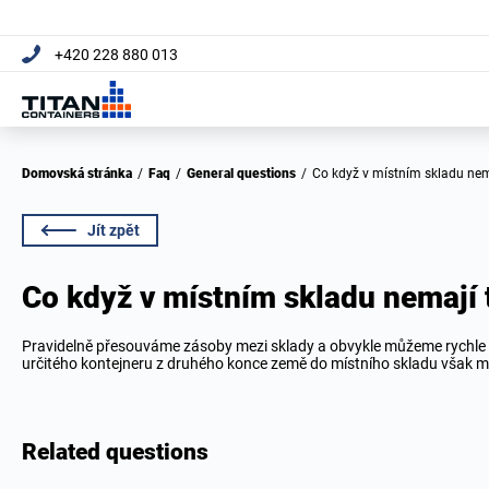
+420 228 880 013
Domovská stránka
/
Faq
/
General questions
/
Co když v místním skladu nema
Jít zpět
Co když v místním skladu nemají t
Pravidelně přesouváme zásoby mezi sklady a obvykle můžeme rychle do
určitého kontejneru z druhého konce země do místního skladu však m
Related questions