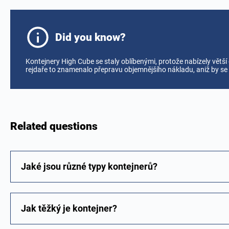
Did you know?
Kontejnery High Cube se staly oblíbenými, protože nabízely větší 
rejdaře to znamenalo přepravu objemnějšího nákladu, aniž by se
Related questions
Jaké jsou různé typy kontejnerů?
Jak těžký je kontejner?