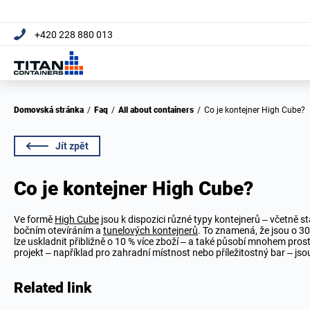
+420 228 880 013
Domovská stránka
/
Faq
/
All about containers
/
Co je kontejner High Cube?
Jít zpět
Co je kontejner High Cube?
Ve formě
High Cube
jsou k dispozici různé typy kontejnerů – včetně 
bočním otevíráním a
tunelových kontejnerů
. To znamená, že jsou o 3
lze uskladnit přibližně o 10 % více zboží – a také působí mnohem pros
projekt – například pro zahradní místnost nebo příležitostný bar – jso
Related link